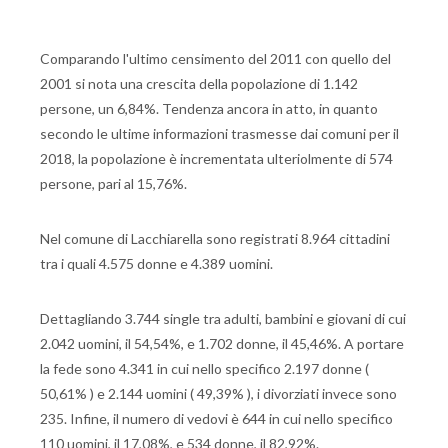
Comparando l'ultimo censimento del 2011 con quello del
2001 si nota una crescita della popolazione di 1.142
persone, un 6,84%. Tendenza ancora in atto, in quanto
secondo le ultime informazioni trasmesse dai comuni per il
2018, la popolazione è incrementata ulteriolmente di 574
persone, pari al 15,76%.
Nel comune di Lacchiarella sono registrati 8.964 cittadini
tra i quali 4.575 donne e 4.389 uomini.
Dettagliando 3.744 single tra adulti, bambini e giovani di cui
2.042 uomini, il 54,54%, e 1.702 donne, il 45,46%. A portare
la fede sono 4.341 in cui nello specifico 2.197 donne (
50,61% ) e 2.144 uomini ( 49,39% ), i divorziati invece sono
235. Infine, il numero di vedovi è 644 in cui nello specifico
110 uomini, il 17,08%, e 534 donne, il 82,92%.