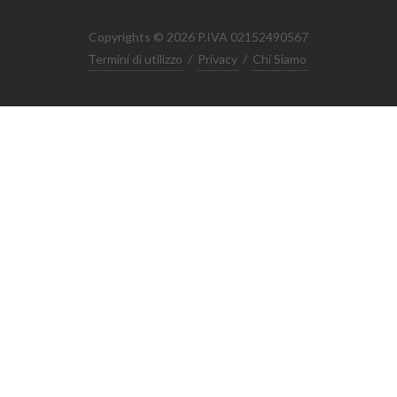
Copyrights © 2026 P.IVA 02152490567
Termini di utilizzo
/
Privacy
/
Chi Siamo