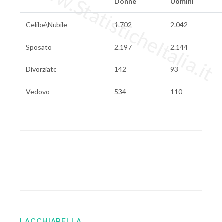
www.StatisticheItalia.it
Donne
Uomini
Celibe\Nubile
1.702
2.042
Sposato
2.197
2.144
Divorziato
142
93
Vedovo
534
110
LACCHIARELLA