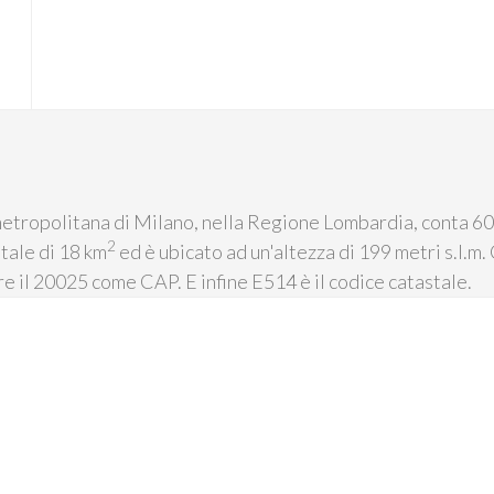
metropolitana di Milano, nella Regione Lombardia, conta 60.
2
tale di 18 km
ed è ubicato ad un'altezza di 199 metri s.l.
are il 20025 come CAP. E infine E514 è il codice catastale.