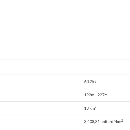
60.259
192m - 227m
2
18 km
2
3.408,31 abitanti/km