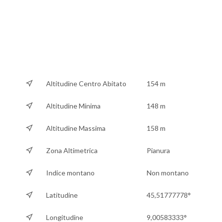
Altitudine Centro Abitato
154 m
Altitudine Minima
148 m
Altitudine Massima
158 m
Zona Altimetrica
Pianura
Indice montano
Non montano
Latitudine
45,51777778°
Longitudine
9,00583333°