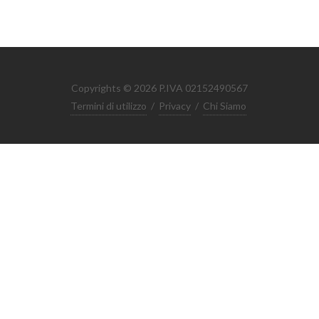
Copyrights © 2026 P.IVA 02152490567
Termini di utilizzo
/
Privacy
/
Chi Siamo