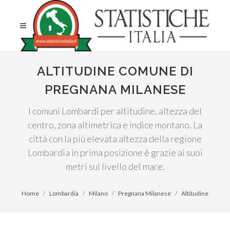
ALTITUDINE COMUNE DI
PREGNANA MILANESE
I comuni Lombardi per altitudine, altezza del
centro, zona altimetrica e indice montano. La
città con la più elevata altezza della regione
Lombardia in prima posizione è grazie ai suoi
metri sul livello del mare.
Home
Lombardia
Milano
Pregnana Milanese
Altitudine