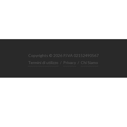
Copyrights © 2026 P.IVA 02152490567
Termini di utilizzo
/
Privacy
/
Chi Siamo