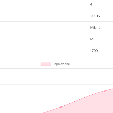
4
20019
Milano
MI
I700