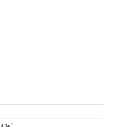
2
nti/km