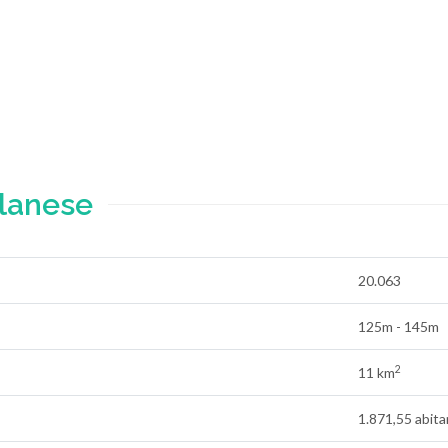
lanese
20.063
125m - 145m
2
11 km
1.871,55 abita