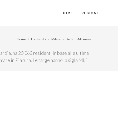
HOME
REGIONI
Home
Lombardia
Milano
Settimo Milanese
rdia, ha 20.063 residenti in base alle ultime
 mare in Pianura. Le targe hanno la sigla MI, il