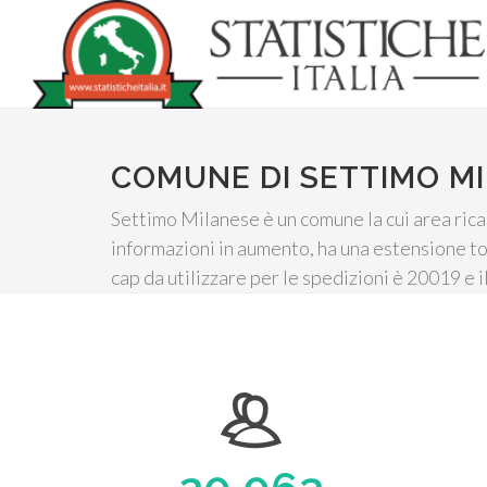
COMUNE DI SETTIMO M
Settimo Milanese è un comune la cui area rica
informazioni in aumento, ha una estensione to
cap da utilizzare per le spedizioni è 20019 e i