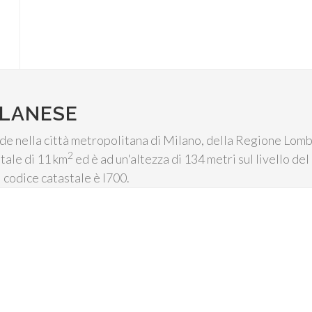
ILANESE
de nella città metropolitana di Milano, della Regione Lomba
2
tale di 11 km
ed è ad un'altezza di 134 metri sul livello del
l codice catastale è I700.