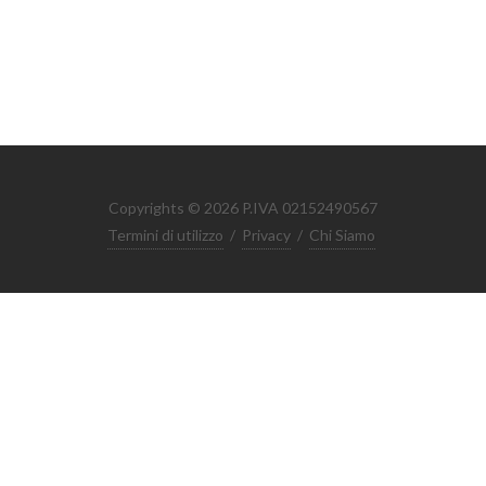
Copyrights © 2026 P.IVA 02152490567
Termini di utilizzo
/
Privacy
/
Chi Siamo