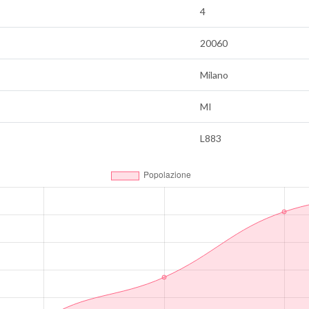
4
20060
Milano
MI
L883