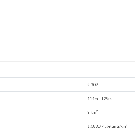
9.309
114m - 129m
2
9 km
2
1.088,77 abitanti/km