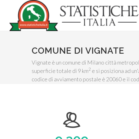
COMUNE DI VIGNATE
Vignate è un comune di Milano città metropoli
2
superficie totale di 9 km
e si posiziona ad un'
codice di avviamento postale è 20060 e il cod