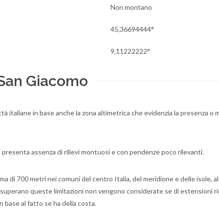
Non montano
45,36694444°
9,11222222°
 San Giacomo
ittà italiane in base anche la zona altimetrica che evidenzia la presenza o 
 presenta assenza di rilievi montuosi e con pendenze poco rilevanti.
a di 700 metri nei comuni del centro Italia, del meridione e delle isole, a
 superano queste limitazioni non vengono considerate se di estensioni ri
n base al fatto se ha della costa.