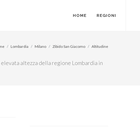
HOME
REGIONI
me
Lombardia
Milano
Zibido San Giacomo
Altitudine
iù elevata altezza della regione Lombardia in