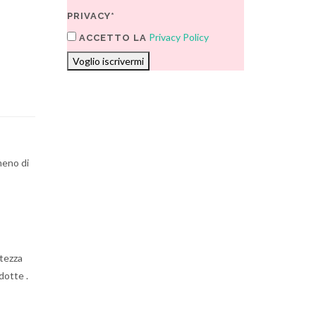
PRIVACY*
Privacy Policy
ACCETTO LA
Voglio iscrivermi
meno di
ltezza
dotte .