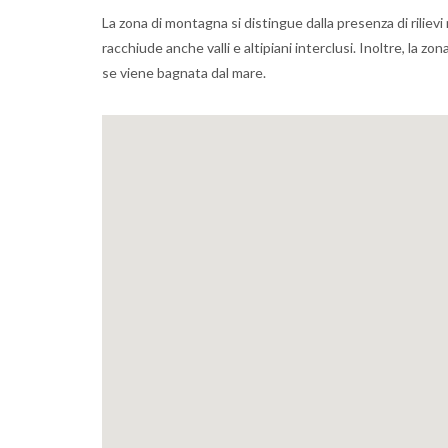
La zona di montagna si distingue dalla presenza di rilievi
racchiude anche valli e altipiani interclusi. Inoltre, la 
se viene bagnata dal mare.