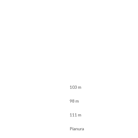
103 m
98 m
111 m
Pianura