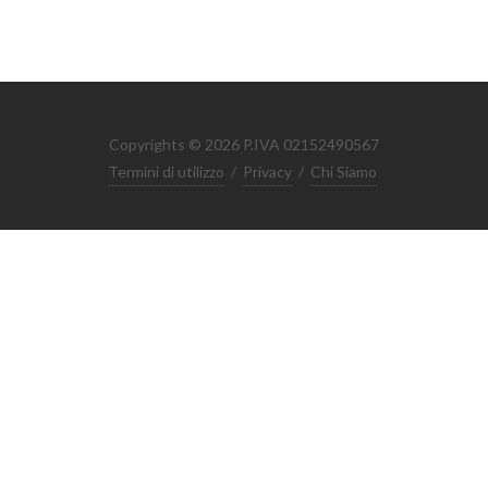
Copyrights © 2026 P.IVA 02152490567
Termini di utilizzo
/
Privacy
/
Chi Siamo