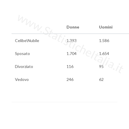
www.StatisticheItalia.it
Donne
Uomini
Celibe\Nubile
1.393
1.586
Sposato
1.704
1.654
Divorziato
116
95
Vedovo
246
62