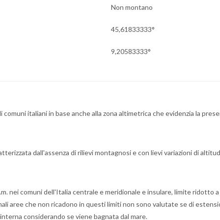
Non montano
45,61833333°
9,20583333°
li comuni italiani in base anche alla zona altimetrica che evidenzia la pres
erizzata dall'assenza di rilievi montagnosi e con lievi variazioni di altitud
m. nei comuni dell'Italia centrale e meridionale e insulare, limite ridotto 
onali aree che non ricadono in questi limiti non sono valutate se di estens
 o interna considerando se viene bagnata dal mare.