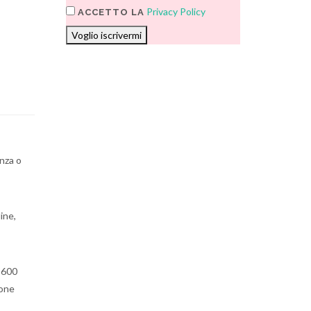
Privacy Policy
ACCETTO LA
Voglio iscrivermi
enza o
ine,
a 600
ione