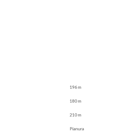
196 m
180 m
210 m
Pianura