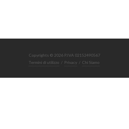
Copyrights © 2026 P.IVA 02152490567
Termini di utilizzo
/
Privacy
/
Chi Siamo