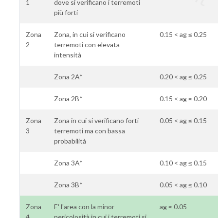
1
dove si verificano i terremoti
più forti
Zona
Zona, in cui si verificano
0.15 < ag ≤ 0.25
2
terremoti con elevata
intensità
Zona 2A*
0.20 < ag ≤ 0.25
Zona 2B*
0.15 < ag ≤ 0.20
Zona
Zona in cui si verificano forti
0.05 < ag ≤ 0.15
3
terremoti ma con bassa
probabilità
Zona 3A*
0.10 < ag ≤ 0.15
Zona 3B*
0.05 < ag ≤ 0.10
Zona
E' l'area con la minor
ag ≤ 0.05
4
pericolosità in cui i terremoti si