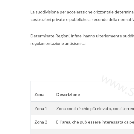
La suddivisione per accelerazione orizzontale determina i
costruzioni private e pubbliche a secondo della normati
Determinate Regioni, infine, hanno ulteriormente suddiv
regolamentazione antisismica
www.Sta
Zona
Descrizione
Zona 1
Zona con il rischio più elevato, con i terre
Zona 2
E' l'area, che può essere interessata da pe