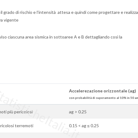
l grado di rischio e l'intensità attesa e quindi come progettare e realizza
va vigente
iso ciascuna area sismica in sottoaree A e B dettagliando così la
tisticheItalia.it
Accelerezazione orizzontale (ag)
con probabilità di superamento al 10% in 50 a
moti più pericolosi
ag > 0.25
ricolosi terremoti
0.15 < ag ≤ 0.25