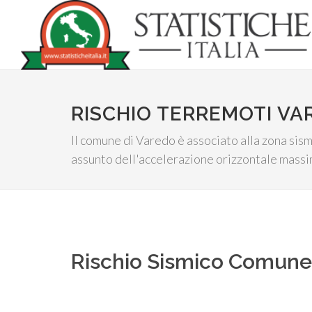
RISCHIO TERREMOTI VA
Il comune di Varedo è associato alla zona sism
assunto dell'accelerazione orizzontale massim
Rischio Sismico Comun