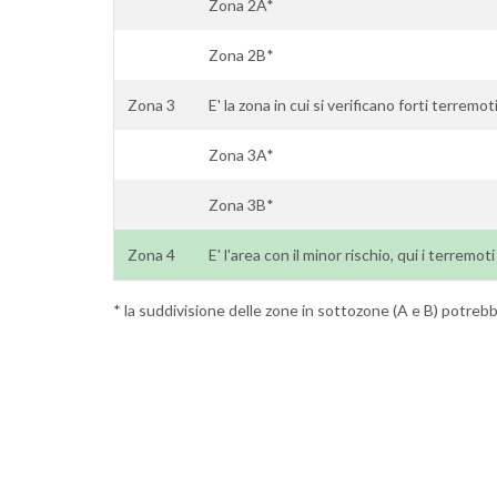
Zona 2A*
Zona 2B*
Zona 3
E' la zona in cui si verificano forti terremo
Zona 3A*
Zona 3B*
Zona 4
E' l'area con il minor rischio, qui i terremo
* la suddivisione delle zone in sottozone (A e B) potrebbe