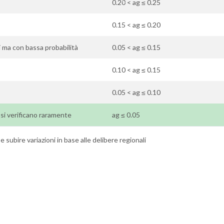
0.20 < ag ≤ 0.25
0.15 < ag ≤ 0.20
ti ma con bassa probabilità
0.05 < ag ≤ 0.15
0.10 < ag ≤ 0.15
0.05 < ag ≤ 0.10
ti si verificano raramente
ag ≤ 0.05
 subire variazioni in base alle delibere regionali