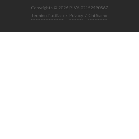
Copyrights © 2026 P.IVA 02152490567
Termini di utilizzo
/
Privacy
/
Chi Siamo