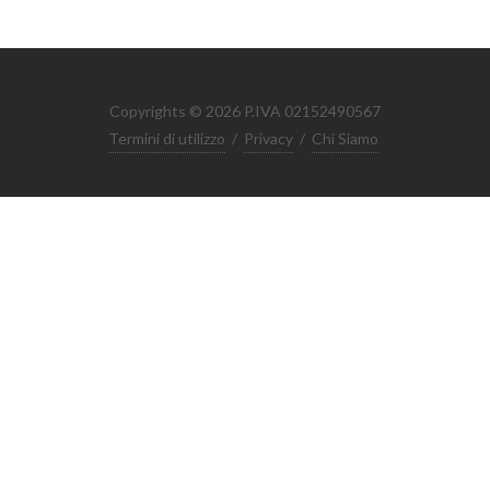
Copyrights © 2026 P.IVA 02152490567
Termini di utilizzo
/
Privacy
/
Chi Siamo