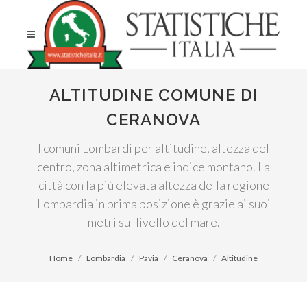
ALTITUDINE COMUNE DI
CERANOVA
I comuni Lombardi per altitudine, altezza del
centro, zona altimetrica e indice montano. La
città con la più elevata altezza della regione
Lombardia in prima posizione è grazie ai suoi
metri sul livello del mare.
Home
Lombardia
Pavia
Ceranova
Altitudine