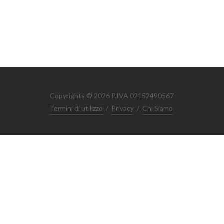
Copyrights © 2026 P.IVA 02152490567
Termini di utilizzo
/
Privacy
/
Chi Siamo