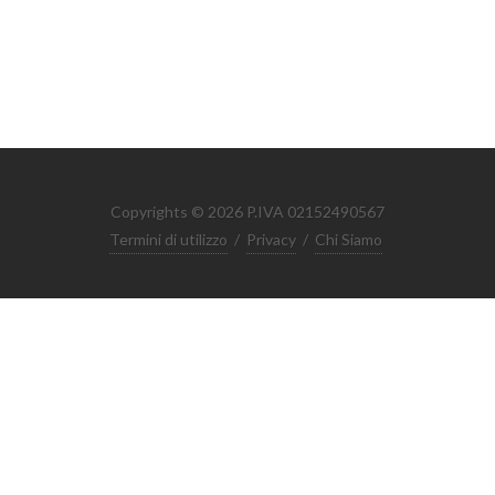
Copyrights © 2026 P.IVA 02152490567
Termini di utilizzo
/
Privacy
/
Chi Siamo