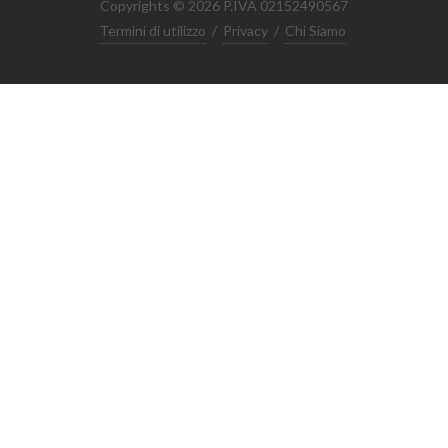
Copyrights © 2026 P.IVA 02152490567
Termini di utilizzo
/
Privacy
/
Chi Siamo