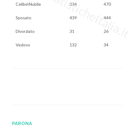
www.StatisticheItalia.it
Celibe\Nubile
334
470
Sposato
439
444
Divorziato
31
26
Vedovo
132
34
PARONA