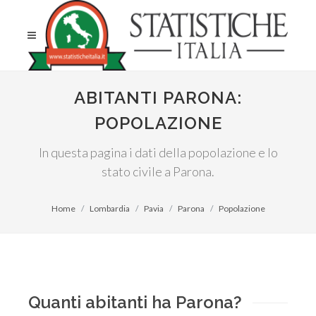
ABITANTI PARONA:
POPOLAZIONE
In questa pagina i dati della popolazione e lo
stato civile a Parona.
Home
Lombardia
Pavia
Parona
Popolazione
Quanti abitanti ha Parona?