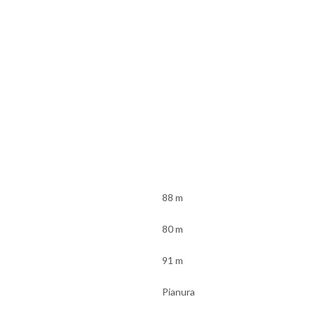
88 m
80 m
91 m
Pianura