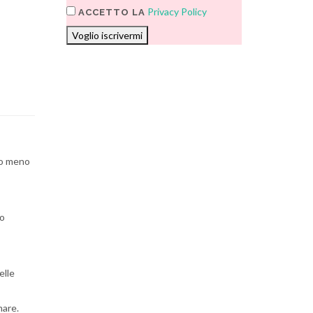
Privacy Policy
ACCETTO LA
Voglio iscrivermi
a o meno
to
elle
mare.