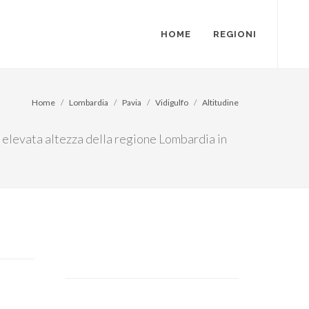
HOME
REGIONI
Home
Lombardia
Pavia
Vidigulfo
Altitudine
iù elevata altezza della regione Lombardia in