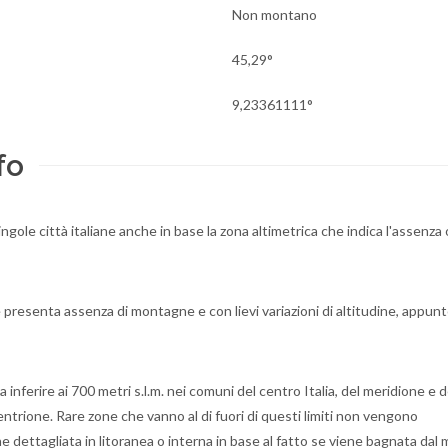
Non montano
45,29°
9,23361111°
fo
ingole città italiane anche in base la zona altimetrica che indica l'assenz
 presenta assenza di montagne e con lievi variazioni di altitudine, appun
 inferire ai 700 metri s.l.m. nei comuni del centro Italia, del meridione e d
entrione. Rare zone che vanno al di fuori di questi limiti non vengono
 dettagliata in litoranea o interna in base al fatto se viene bagnata dal 