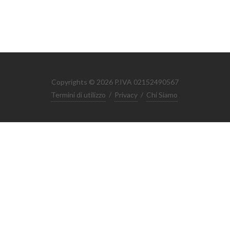
Copyrights © 2026 P.IVA 02152490567
Termini di utilizzo
/
Privacy
/
Chi Siamo