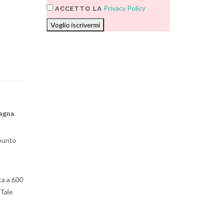
Privacy Policy
ACCETTO LA
Voglio iscrivermi
agna
.
ppunto
tta a 600
 Tale