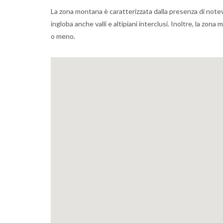
La zona montana è caratterizzata dalla presenza di notevo
ingloba anche valli e altipiani interclusi. Inoltre, la zon
o meno.