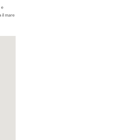
 e
 il mare