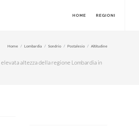
HOME
REGIONI
Home
Lombardia
Sondrio
Postalesio
Altitudine
iù elevata altezza della regione Lombardia in