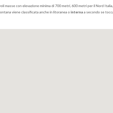
li masse con elevazione minima di 700 metri, 600 metri per il Nord Italia,
a montana viene classificata anche in litoranea o
interna
a secondo se tocca