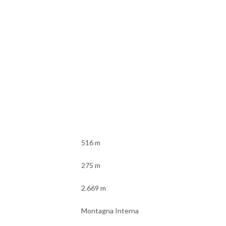
516 m
275 m
2.669 m
Montagna Interna