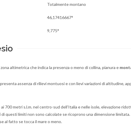
Totalmente montano
46,17416667°
9,775°
esio
a zona altimetrica che indica la presenza o meno di collina, pianura e
mont
resenta assenza di rilievi montuosi e con lievi variazioni di altitudine, a
ai 700 metri s.l.m. nel centro-sud dell'Italia e nelle isole, elevazione rido
ri di questi limiti non sono calcolate se ricoprono una dimensione limitata.
se al fatto se tocca il mare o meno.