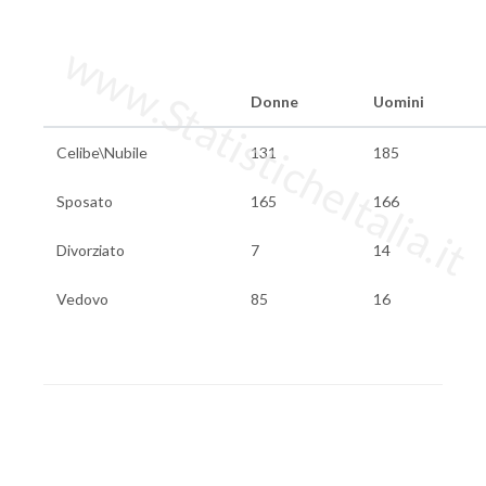
www.StatisticheItalia.it
Donne
Uomini
Celibe\Nubile
131
185
Sposato
165
166
Divorziato
7
14
Vedovo
85
16