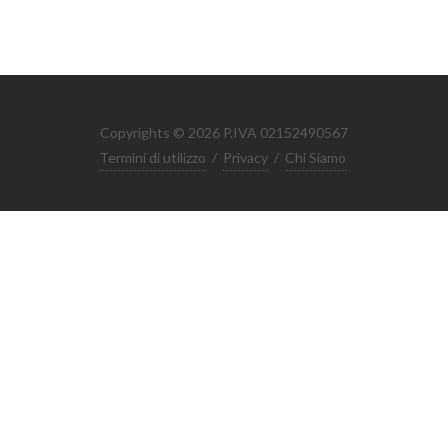
Copyrights © 2026 P.IVA 02152490567
Termini di utilizzo
/
Privacy
/
Chi Siamo