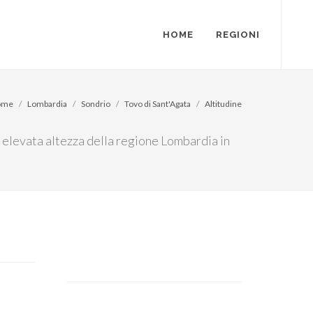
HOME
REGIONI
ome
Lombardia
Sondrio
Tovo di Sant'Agata
Altitudine
iù elevata altezza della regione Lombardia in