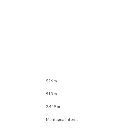
526 m
510 m
2.449 m
Montagna Interna