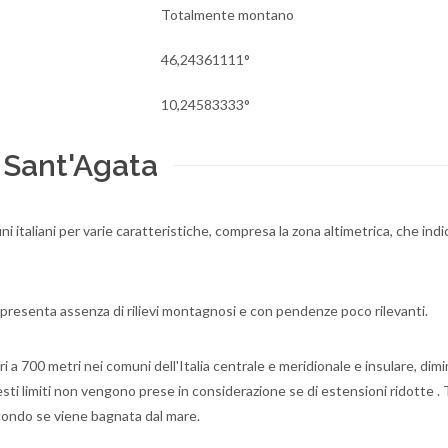
Totalmente montano
46,24361111°
10,24583333°
 Sant'Agata
i italiani per varie caratteristiche, compresa la zona altimetrica, che indic
 presenta assenza di rilievi montagnosi e con pendenze poco rilevanti.
 700 metri nei comuni dell'Italia centrale e meridionale e insulare, dimin
esti limiti non vengono prese in considerazione se di estensioni ridotte . 
condo se viene bagnata dal mare.