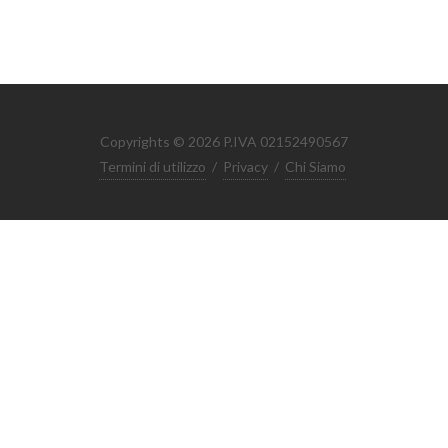
Copyrights © 2026 P.IVA 02152490567
Termini di utilizzo
/
Privacy
/
Chi Siamo