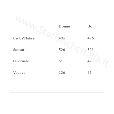
www.StatisticheItalia.it
Donne
Uomini
Celibe\Nubile
406
476
Sposato
526
521
Divorziato
51
47
Vedovo
126
31