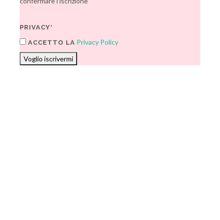
confermare l'iscrizione
PRIVACY*
Privacy Policy
ACCETTO LA
Voglio iscrivermi