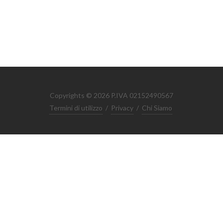
Copyrights © 2026 P.IVA 02152490567
Termini di utilizzo
/
Privacy
/
Chi Siamo