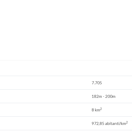
7.705
182m - 200m
2
8 km
2
972,85 abitanti/km