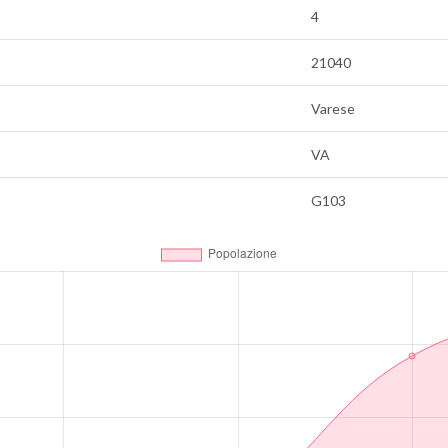
4
21040
Varese
VA
G103