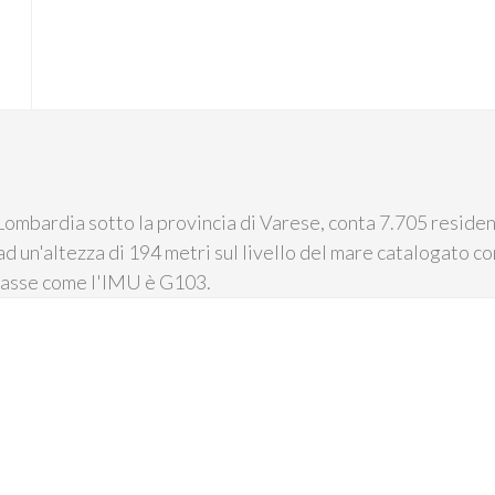
Lombardia sotto la provincia di Varese, conta 7.705 resident
d un'altezza di 194 metri sul livello del mare catalogato co
 tasse come l'IMU è G103.