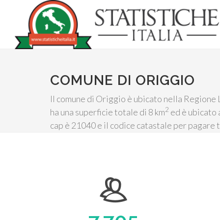
COMUNE DI ORIGGIO
Il comune di Origgio è ubicato nella Regione 
2
ha una superficie totale di 8 km
ed è ubicato a
cap è 21040 e il codice catastale per pagare