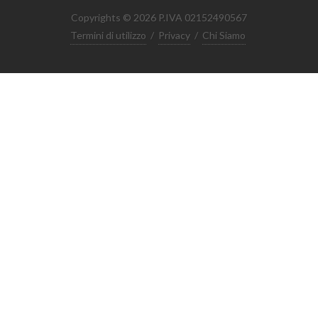
Copyrights © 2026 P.IVA 02152490567
Termini di utilizzo
/
Privacy
/
Chi Siamo