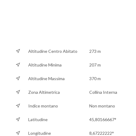
Altitudine Centro Abitato
273 m
Altitudine Minima
207 m
Altitudine Massima
370 m
Zona Altimetrica
Collina Interna
Indice montano
Non montano
Latitudine
45,80166667°
Longitudine
8,67222222°