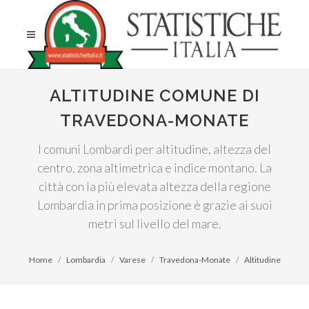
ALTITUDINE COMUNE DI
TRAVEDONA-MONATE
I comuni Lombardi per altitudine, altezza del
centro, zona altimetrica e indice montano. La
città con la più elevata altezza della regione
Lombardia in prima posizione è grazie ai suoi
metri sul livello del mare.
Home
Lombardia
Varese
Travedona-Monate
Altitudine