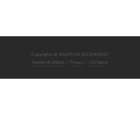
Copyrights © 2026 P.IVA 02152490567
Termini di utilizzo
/
Privacy
/
Chi Siamo