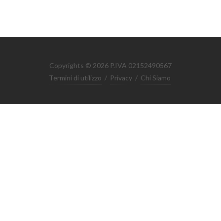
Copyrights © 2026 P.IVA 02152490567
Termini di utilizzo
/
Privacy
/
Chi Siamo