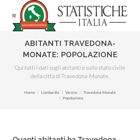
ABITANTI TRAVEDONA-
MONATE: POPOLAZIONE
Qui tutti i dati sugli abitanti e sullo stato civile
della città di Travedona-Monate.
Home
Lombardia
Varese
Travedona-Monate
Popolazione
Quanti abitanti ha Travedona-