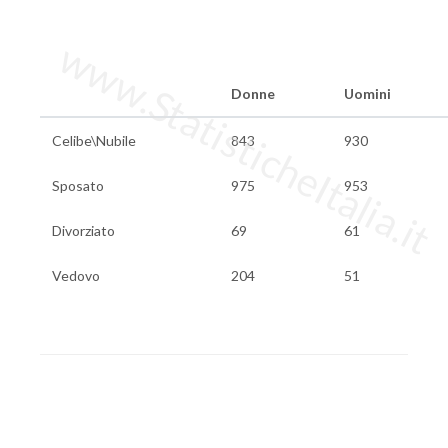
www.StatisticheItalia.it
Donne
Uomini
Celibe\Nubile
843
930
Sposato
975
953
Divorziato
69
61
Vedovo
204
51