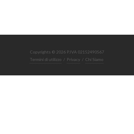
Copyrights © 2026 P.IVA 02152490567
Termini di utilizzo
/
Privacy
/
Chi Siamo