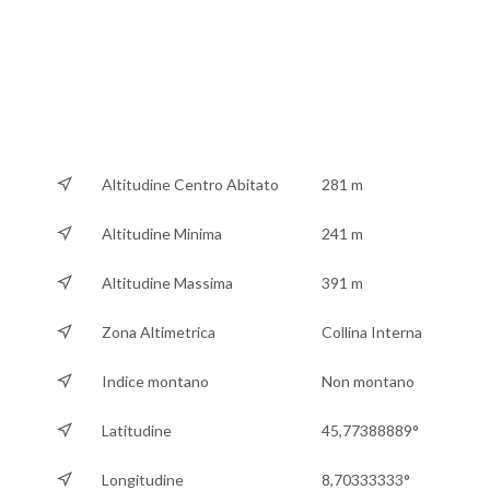
Altitudine Centro Abitato
281 m
Altitudine Minima
241 m
Altitudine Massima
391 m
Zona Altimetrica
Collina Interna
Indice montano
Non montano
Latitudine
45,77388889°
Longitudine
8,70333333°