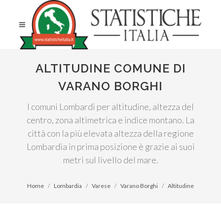
ALTITUDINE COMUNE DI
VARANO BORGHI
I comuni Lombardi per altitudine, altezza del
centro, zona altimetrica e indice montano. La
città con la più elevata altezza della regione
Lombardia in prima posizione è grazie ai suoi
metri sul livello del mare.
Home
Lombardia
Varese
Varano Borghi
Altitudine