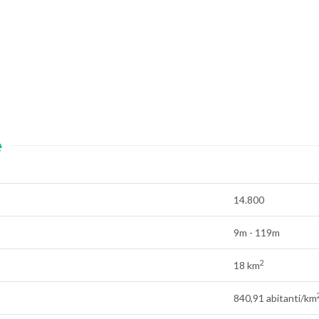
e
14.800
9m - 119m
2
18 km
840,91 abitanti/km