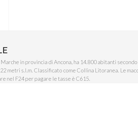
LE
Marche in provincia di Ancona, ha 14.800 abitanti secondo l
 22 metri s.l.m. Classificato come Collina Litoranea. Le mac
are nel F24 per pagare le tasse è C615.