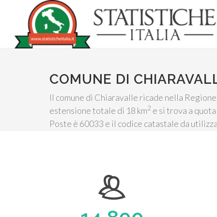
COMUNE DI CHIARAVAL
Il comune di Chiaravalle ricade nella Regione 
2
estensione totale di 18 km
e si trova a quota
Poste è 60033 e il codice catastale da utilizz