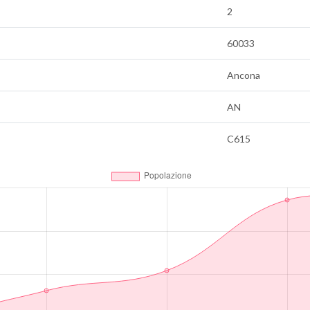
2
60033
Ancona
AN
C615