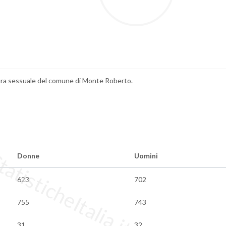
natura sessuale del comune di Monte Roberto.
tisticheItalia.it
Donne
Uomini
623
702
755
743
31
32