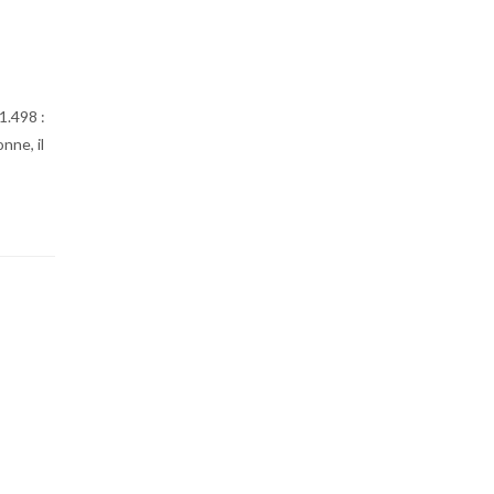
1.498 :
nne, il