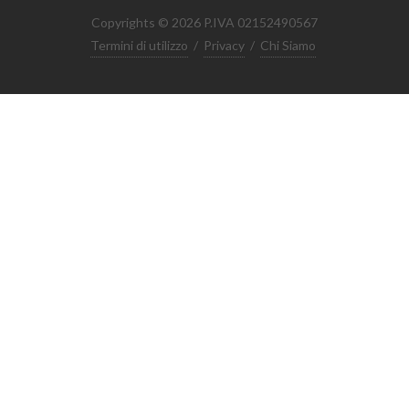
Copyrights © 2026 P.IVA 02152490567
Termini di utilizzo
/
Privacy
/
Chi Siamo