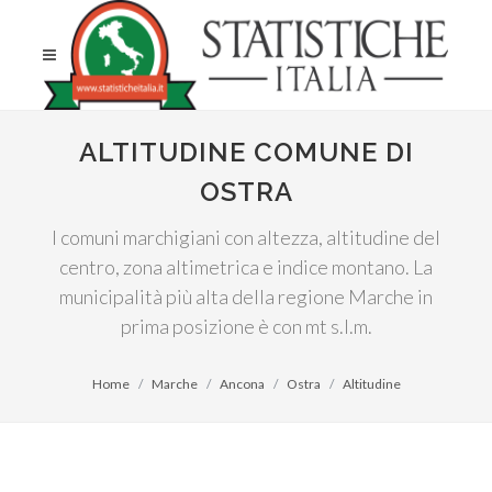
ALTITUDINE COMUNE DI
OSTRA
I comuni marchigiani con altezza, altitudine del
centro, zona altimetrica e indice montano. La
municipalità più alta della regione Marche in
prima posizione è con mt s.l.m.
Home
Marche
Ancona
Ostra
Altitudine