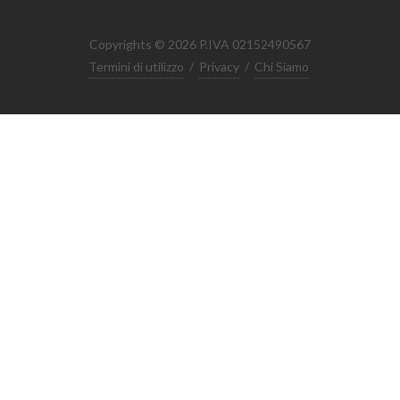
Copyrights © 2026 P.IVA 02152490567
Termini di utilizzo
/
Privacy
/
Chi Siamo