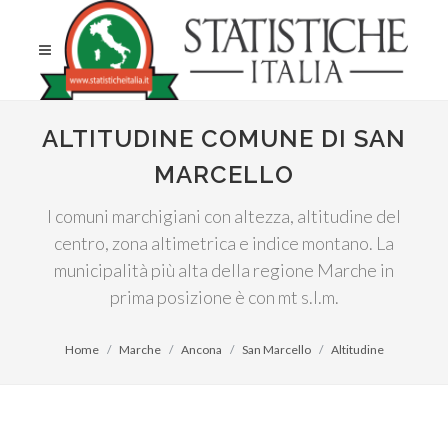
ALTITUDINE COMUNE DI SAN
MARCELLO
I comuni marchigiani con altezza, altitudine del
centro, zona altimetrica e indice montano. La
municipalità più alta della regione Marche in
prima posizione è con mt s.l.m.
Home
Marche
Ancona
San Marcello
Altitudine