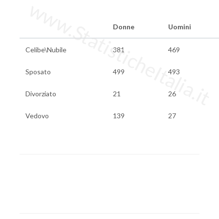
www.StatisticheItalia.it
Donne
Uomini
Celibe\Nubile
381
469
Sposato
499
493
Divorziato
21
26
Vedovo
139
27