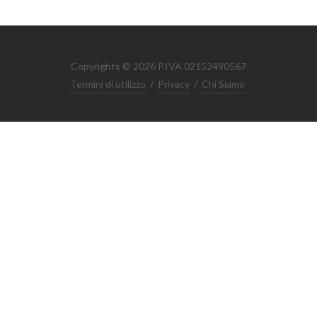
Copyrights © 2026 P.IVA 02152490567
Termini di utilizzo
/
Privacy
/
Chi Siamo