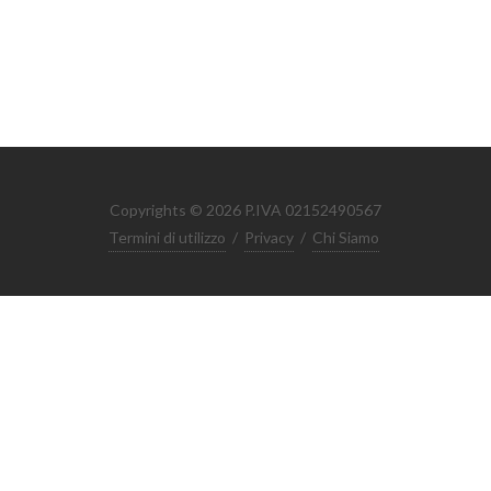
Copyrights © 2026 P.IVA 02152490567
Termini di utilizzo
/
Privacy
/
Chi Siamo