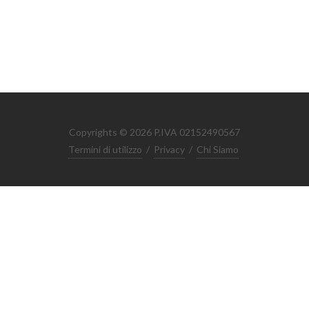
Copyrights © 2026 P.IVA 02152490567
Termini di utilizzo
/
Privacy
/
Chi Siamo