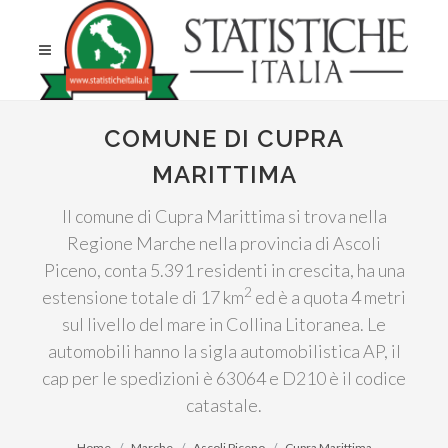
COMUNE DI CUPRA
MARITTIMA
Il comune di Cupra Marittima si trova nella
Regione Marche nella provincia di Ascoli
Piceno, conta 5.391 residenti in crescita, ha una
2
estensione totale di 17 km
ed è a quota 4 metri
sul livello del mare in Collina Litoranea. Le
automobili hanno la sigla automobilistica AP, il
cap per le spedizioni è 63064 e D210 è il codice
catastale.
Home
Marche
Ascoli Piceno
Cupra Marittima