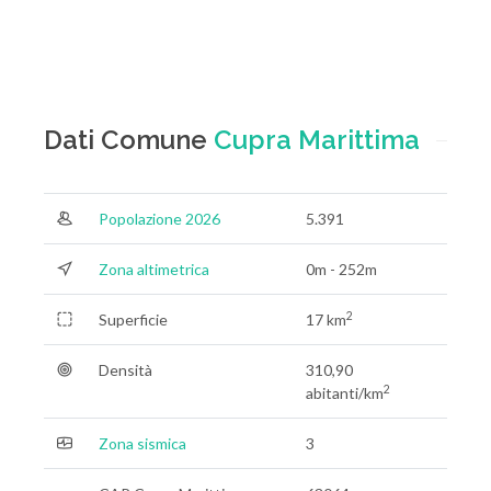
Dati Comune
Cupra Marittima
Popolazione 2026
5.391
Zona altimetrica
0m - 252m
2
Superficie
17 km
Densità
310,90
2
abitanti/km
Zona sismica
3