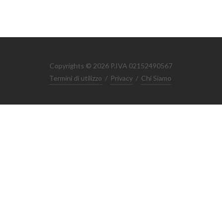
Copyrights © 2026 P.IVA 02152490567
Termini di utilizzo
/
Privacy
/
Chi Siamo