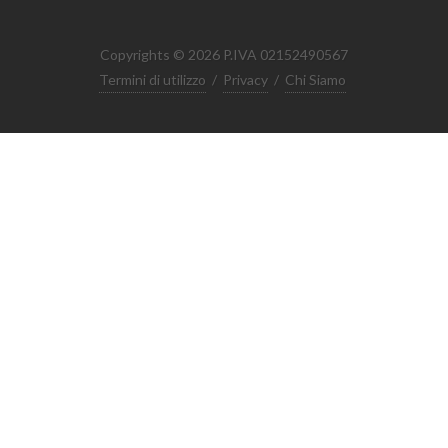
Copyrights © 2026 P.IVA 02152490567
Termini di utilizzo
/
Privacy
/
Chi Siamo