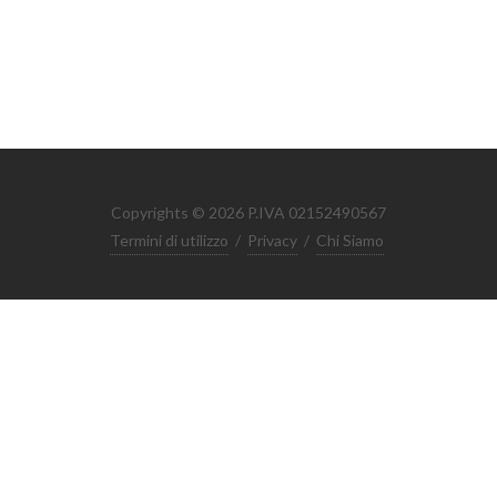
Copyrights © 2026 P.IVA 02152490567
Termini di utilizzo
/
Privacy
/
Chi Siamo