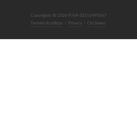
Copyrights © 2026 P.IVA 02152490567
Termini di utilizzo
/
Privacy
/
Chi Siamo