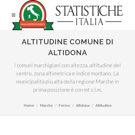
ALTITUDINE COMUNE DI
ALTIDONA
I comuni marchigiani con altezza, altitudine del
centro, zona altimetrica e indice montano. La
municipalità più alta della regione Marche in
prima posizione è con mt s.l.m.
Home
Marche
Fermo
Altidona
Altitudine