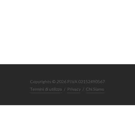
Copyrights © 2026 P.IVA 02152490567
Termini di utilizzo
/
Privacy
/
Chi Siamo