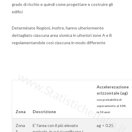
grado di rischio e quindi come progettare e costruire gli
edifici
Determinate Regioni, inoltre, hanno ulteriormente
dettagliato ciascuna area sismica in ulteriori zone A e B
regolamentandole così ciascuna in modo differente
www.StatisticheItalia.it
Accelerezazione
orizzontale (ag)
con probabilità di
superamento al 10%
Zona
Descrizione
in 50 anni
Zona
E' l'area con il più elevato
ag > 0.25
1
pericolo, in cui si verificano i