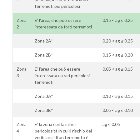
terremoti più pericolosi
Zona
E' l'area, che può essere
0.15 < ag ≤ 0.25
2
interessata da forti terremoti
Zona 2A*
0.20 < ag ≤ 0.25
Zona 2B*
0.15 < ag ≤ 0.20
Zona
E' l'area che può essere
0.05 < ag ≤ 0.15
3
interessata da rari pericolosi
terremoti
Zona 3A*
0.10 < ag ≤ 0.15
Zona 3B*
0.05 < ag ≤ 0.10
Zona
E' la zona con la minor
ag ≤ 0.05
4
pericolosità in cui il rischio del
verificarsi di un terremoto è