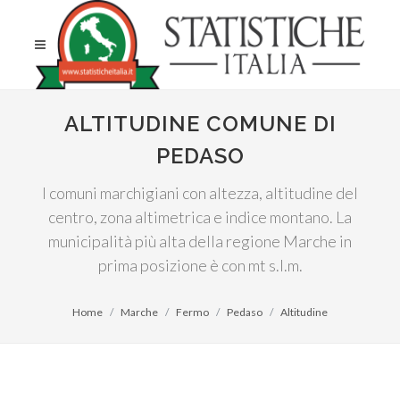
ALTITUDINE COMUNE DI
PEDASO
I comuni marchigiani con altezza, altitudine del
centro, zona altimetrica e indice montano. La
municipalità più alta della regione Marche in
prima posizione è con mt s.l.m.
Home
Marche
Fermo
Pedaso
Altitudine