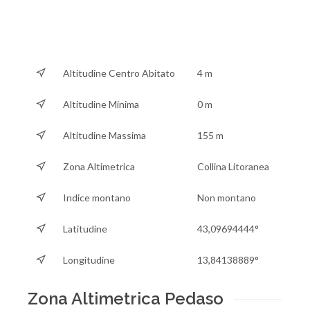
Altitudine Centro Abitato
4 m
Altitudine Minima
0 m
Altitudine Massima
155 m
Zona Altimetrica
Collina Litoranea
Indice montano
Non montano
Latitudine
43,09694444°
Longitudine
13,84138889°
Zona Altimetrica Pedaso