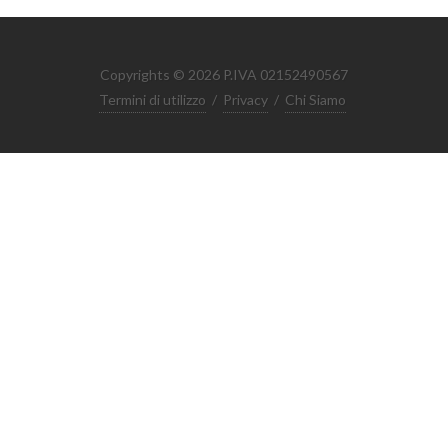
Copyrights © 2026 P.IVA 02152490567
Termini di utilizzo
/
Privacy
/
Chi Siamo