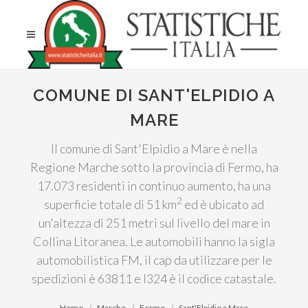
COMUNE DI SANT'ELPIDIO A
MARE
Il comune di Sant'Elpidio a Mare è nella
Regione Marche sotto la provincia di Fermo, ha
17.073 residenti in continuo aumento, ha una
2
superficie totale di 51 km
ed è ubicato ad
un'altezza di 251 metri sul livello del mare in
Collina Litoranea. Le automobili hanno la sigla
automobilistica FM, il cap da utilizzare per le
spedizioni è 63811 e I324 è il codice catastale.
Home
Marche
Fermo
Sant'Elpidio a Mare