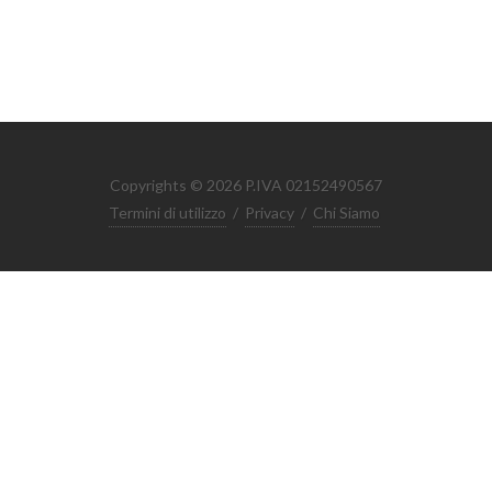
Copyrights © 2026 P.IVA 02152490567
Termini di utilizzo
/
Privacy
/
Chi Siamo