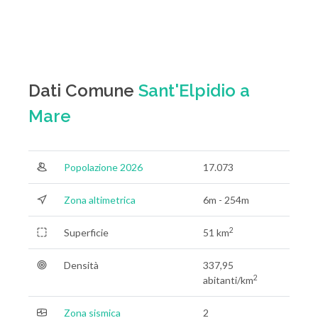
Dati Comune
Sant'Elpidio a
Mare
Popolazione 2026
17.073
Zona altimetrica
6m - 254m
2
Superficie
51 km
Densità
337,95
2
abitanti/km
Zona sismica
2