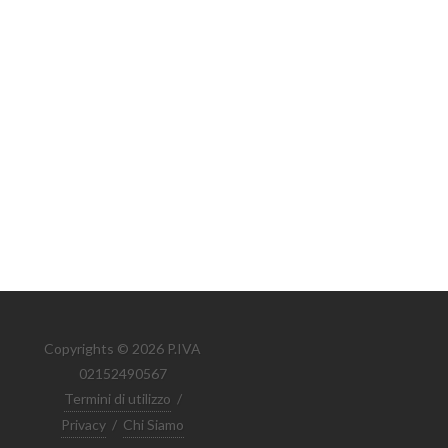
Copyrights © 2026 P.IVA
02152490567
Termini di utilizzo
/
Privacy
/
Chi Siamo