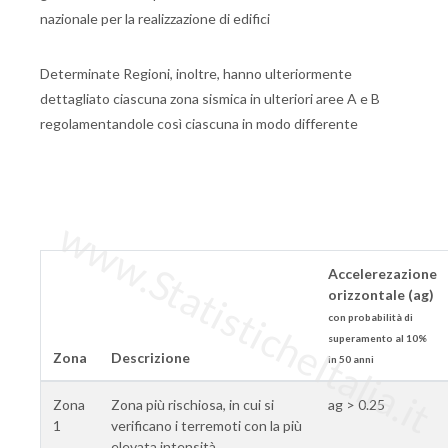
nazionale per la realizzazione di edifici
Determinate Regioni, inoltre, hanno ulteriormente
dettagliato ciascuna zona sismica in ulteriori aree A e B
regolamentandole così ciascuna in modo differente
www.StatisticheItalia.it
Accelerezazione
orizzontale (ag)
con probabilità di
superamento al 10%
Zona
Descrizione
in 50 anni
Zona
Zona più rischiosa, in cui si
ag > 0.25
1
verificano i terremoti con la più
elevata intensità