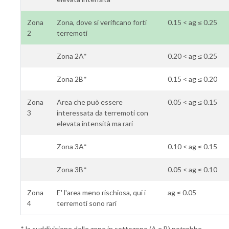
Zona
Zona, dove si verificano forti
0.15 < ag ≤ 0.25
2
terremoti
Zona 2A*
0.20 < ag ≤ 0.25
Zona 2B*
0.15 < ag ≤ 0.20
Zona
Area che può essere
0.05 < ag ≤ 0.15
3
interessata da terremoti con
elevata intensità ma rari
Zona 3A*
0.10 < ag ≤ 0.15
Zona 3B*
0.05 < ag ≤ 0.10
Zona
E' l'area meno rischiosa, qui i
ag ≤ 0.05
4
terremoti sono rari
* la suddivisione delle zone in sottozone (A e B) potrebbe