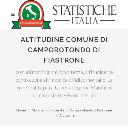
ALTITUDINE COMUNE DI
CAMPOROTONDO DI
FIASTRONE
I comuni marchigiani con altezza, altitudine del
centro, zona altimetrica e indice montano. La
municipalità più alta della regione Marche in
prima posizione è con mt s.l.m.
Home
Marche
Macerata
Camporotondo di Fiastrone
Altitudine