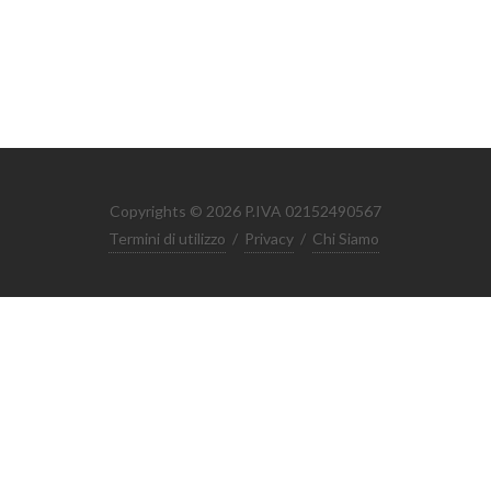
Copyrights © 2026 P.IVA 02152490567
Termini di utilizzo
/
Privacy
/
Chi Siamo