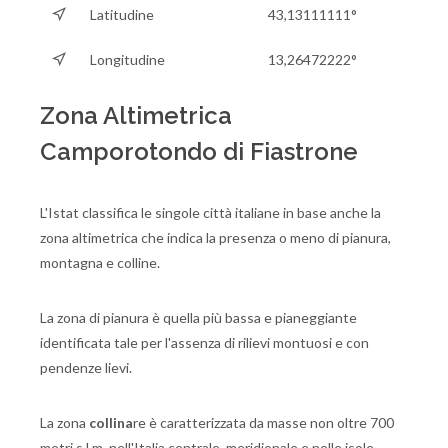
Latitudine
43,13111111°
Longitudine
13,26472222°
Zona Altimetrica
Camporotondo di Fiastrone
L'Istat classifica le singole città italiane in base anche la
zona altimetrica che indica la presenza o meno di pianura,
montagna e colline.
La zona di pianura è quella più bassa e pianeggiante
identificata tale per l'assenza di rilievi montuosi e con
pendenze lievi.
La zona
collina
re è caratterizzata da masse non oltre 700
metri s.l.m. nell'Italia centrale, meridionale e nelle isole,