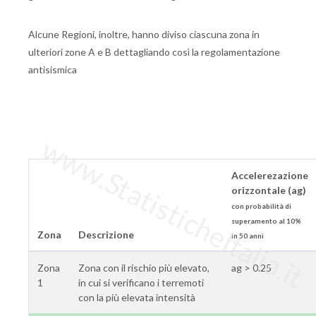
Alcune Regioni, inoltre, hanno diviso ciascuna zona in
ulteriori zone A e B dettagliando così la regolamentazione
antisismica
www.StatisticheItalia.it
Accelerezazione
orizzontale (ag)
con probabilità di
superamento al 10%
Zona
Descrizione
in 50 anni
Zona
Zona con il rischio più elevato,
ag > 0.25
1
in cui si verificano i terremoti
con la più elevata intensità