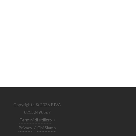
Copyrights © 2026 P.IVA
02152490567
Termini di utilizzo
/
Privacy
/
Chi Siamo