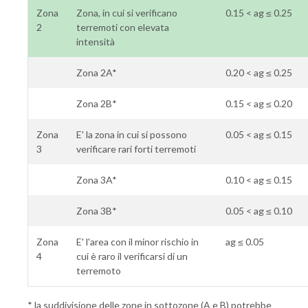
Zona
Zona, in cui si verificano
0.15 < ag ≤ 0.25
2
terremoti con elevata
intensità
Zona 2A*
0.20 < ag ≤ 0.25
Zona 2B*
0.15 < ag ≤ 0.20
Zona
E' la zona in cui si possono
0.05 < ag ≤ 0.15
3
verificare rari forti terremoti
Zona 3A*
0.10 < ag ≤ 0.15
Zona 3B*
0.05 < ag ≤ 0.10
Zona
E' l'area con il minor rischio in
ag ≤ 0.05
4
cui è raro il verificarsi di un
terremoto
* la suddivisione delle zone in sottozone (A e B) potrebbe