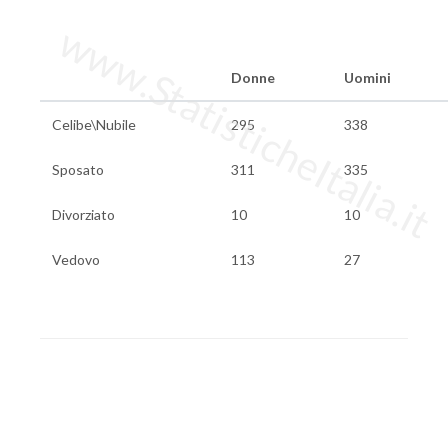
www.StatisticheItalia.it
Donne
Uomini
Celibe\Nubile
295
338
Sposato
311
335
Divorziato
10
10
Vedovo
113
27