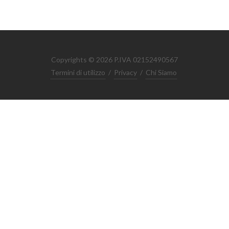
Copyrights © 2026 P.IVA 02152490567
Termini di utilizzo
/
Privacy
/
Chi Siamo