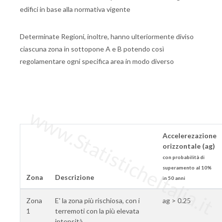
edifici in base alla normativa vigente
Determinate Regioni, inoltre, hanno ulteriormente diviso
ciascuna zona in sottopone A e B potendo così
regolamentare ogni specifica area in modo diverso
www.StatisticheItalia.it
Accelerezazione
orizzontale (ag)
con probabilità di
superamento al 10%
Zona
Descrizione
in 50 anni
Zona
E' la zona più rischiosa, con i
ag > 0.25
1
terremoti con la più elevata
intensità