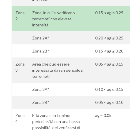
Zona
Zona, in cui si verificano
0.15 < ag ≤ 0.25
2
terremoti con elevata
intensità
Zona 2A*
0.20 < ag ≤ 0.25
Zona 2B*
0.15 < ag ≤ 0.20
Zona
Area che può essere
0.05 < ag ≤ 0.15
3
interessata da rari pericolosi
terremoti
Zona 3A*
0.10 < ag ≤ 0.15
Zona 3B*
0.05 < ag ≤ 0.10
Zona
E' la zona con la minor
ag ≤ 0.05
4
pericolosità con una bassa
possibilità del verificarsi di